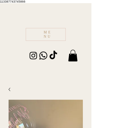
113387743745866
ME
NU