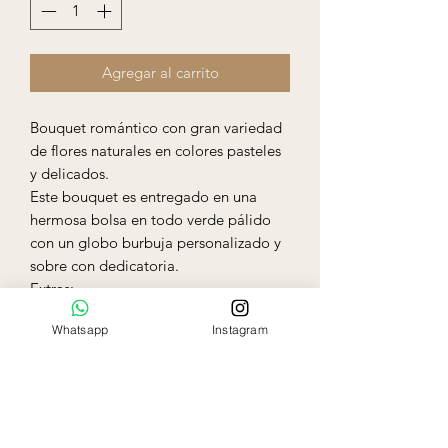
Agregar al carrito
Bouquet romántico con gran variedad
de flores naturales en colores pasteles
y delicados.
Este bouquet es entregado en una
hermosa bolsa en todo verde pálido
con un globo burbuja personalizado y
sobre con dedicatoria.
Extras:
Globo de helio: $18x 3 globos
Whatsapp
Instagram
Personalización del globo: $5 c/u
Peluche pequeño: $15
Chocolates Ferrero: $25
Caja de macarrones: $18