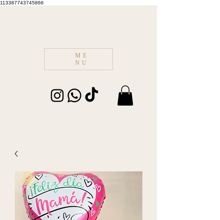
113387743745866
ME
NU