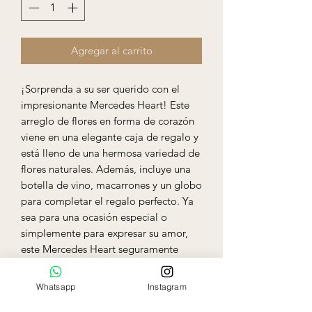
Agregar al carrito
¡Sorprenda a su ser querido con el 
impresionante Mercedes Heart! Este 
arreglo de flores en forma de corazón 
viene en una elegante caja de regalo y 
está lleno de una hermosa variedad de 
flores naturales. Además, incluye una 
botella de vino, macarrones y un globo 
para completar el regalo perfecto. Ya 
sea para una ocasión especial o 
simplemente para expresar su amor, 
este Mercedes Heart seguramente 
dejará una impresión duradera. 
Perfecto para enviar como regalo a 
Whatsapp
Instagram
domicilio o para celebrar un 