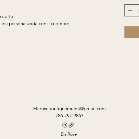
o norte
a niña personalizada con su nombre
Elaroseboutiquemiami@gmail.com
786-797-9863
Ela Rose