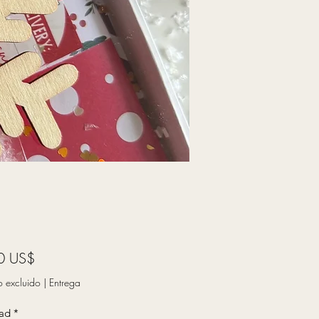
Precio
0 US$
o excluido
|
Entrega
ad
*