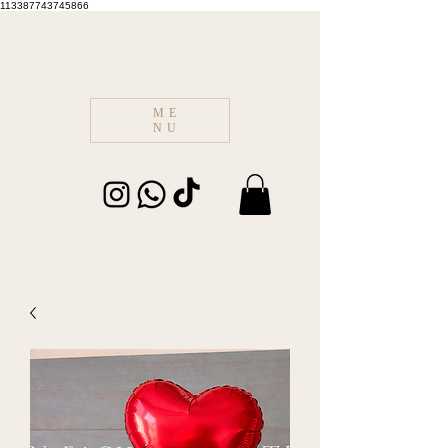
113387743745866
ME
NU