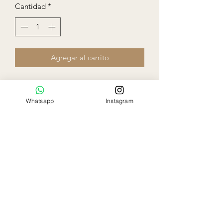
Cantidad
*
Agregar al carrito
Whatsapp
Instagram
Ela Rose
Flowers Boutique
Miami - Florida
786-797-9863