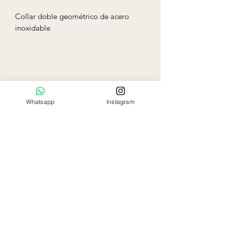
Collar doble geométrico de acero
inoxidable
Whatsapp
Instagram
Ela Rose
Flowers Boutique
Miami - Florida
786-797-9863