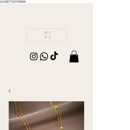
113387743745866
ME
NU