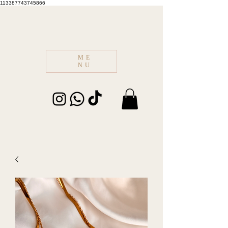
113387743745866
ME
NU