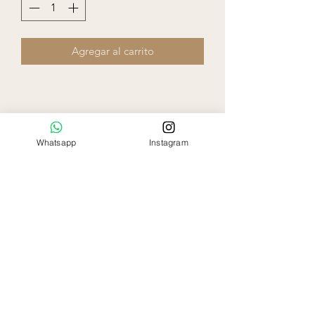
Agregar al carrito
Whatsapp
Instagram
Ela Rose
Flowers Boutique
Miami - Florida
786-797-9863