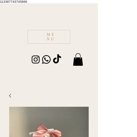
113387743745866
ME
NU