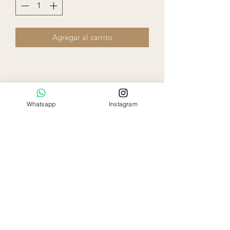
Agregar al carrito
Whatsapp
Instagram
Ela Rose
Flowers Boutique
Miami - Florida
786-797-9863