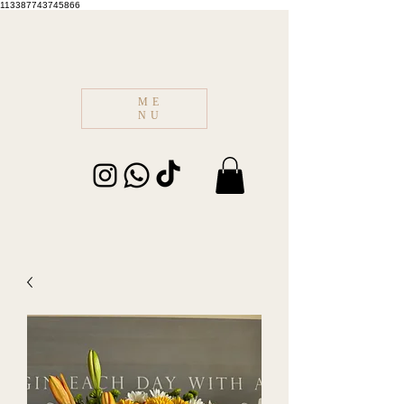
113387743745866
ME
NU