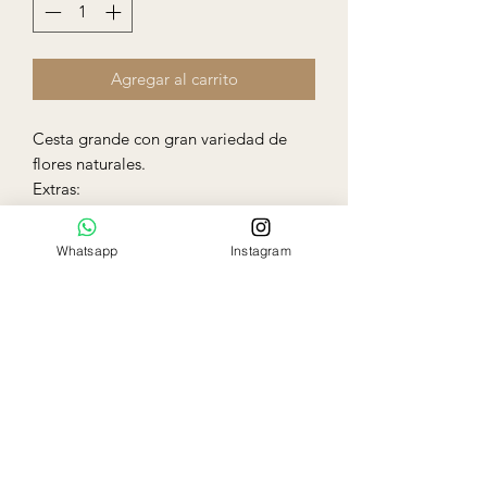
Agregar al carrito
Cesta grande con gran variedad de
flores naturales.
Extras:
Globo regular: $5 c/u
Globo regular personalizado: $15 c/u
Whatsapp
Instagram
Globo burbuja personalizado: $22
Peluche: $15
Ela Rose
Flowers Boutique
Miami - Florida