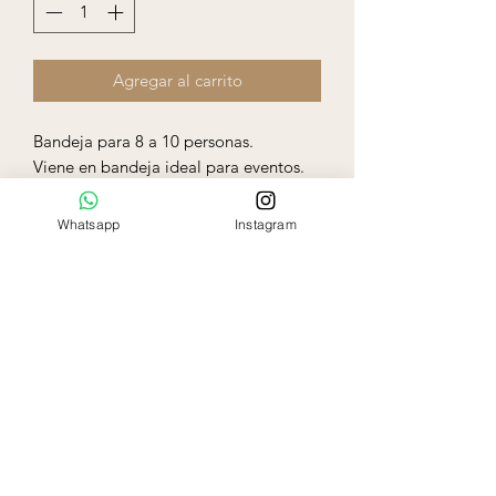
Agregar al carrito
Bandeja para 8 a 10 personas.
Viene en bandeja ideal para eventos.
Variedad de frutas, quesos, carnes frías,
frutos secos. Incluye humus, galletas y
Whatsapp
Instagram
pan pita.
Ela Rose
Flowers Boutique
Miami - Florida
786-797-9863