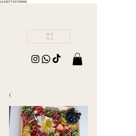
113387743745866
ME
NU