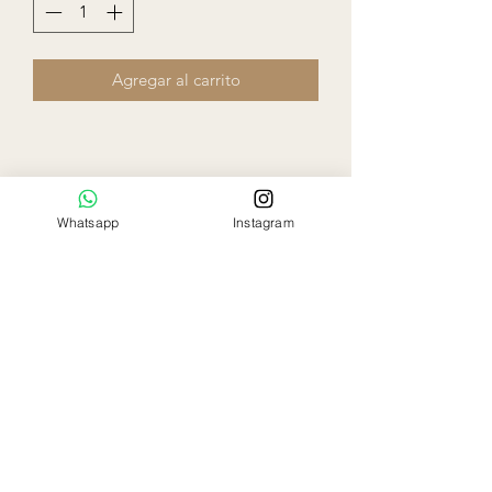
Agregar al carrito
Whatsapp
Instagram
Ela Rose
Flowers Boutique
Miami - Florida
786-797-9863