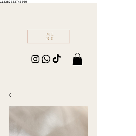
113387743745866
ME
NU