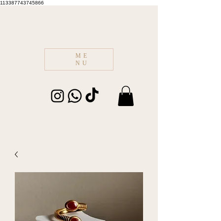
113387743745866
ME
NU