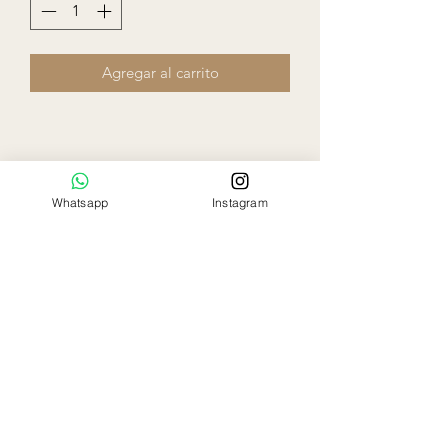
Agregar al carrito
Whatsapp
Instagram
Ela Rose
Flowers Boutique
Miami - Florida
786-797-9863