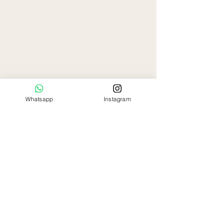
Whatsapp
Instagram
Ela Rose
Flowers Boutique
Miami - Florida
786-797-9863