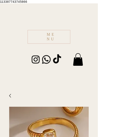
113387743745866
ME
NU