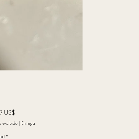
Precio
9 US$
o excluido
|
Entrega
ad
*